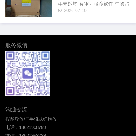
年未拆封 有审计追踪软件 生物治
疗性药物的变化不仅会影响患者
2026-07-10
治疗的安全性和有效性，还会影
响研发及生产单位的声誉。借助
PA 800 Plus 制药分析系统，您
可以自信地确保生物制品取
得……
服务微信
沟通交流
仪舶欧仪/二手流式细胞仪
电话：18621998789
微信：18621998789