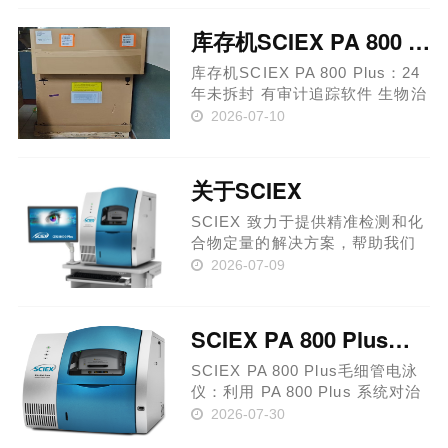
性，还会影响研发及生产单位的
声誉。借助 PA 800 Plus 制药分
库存机SCIEX PA 800 Plus：24年未拆封
析系统，您可以自信地确保生物
制……
库存机SCIEX PA 800 Plus：24
年未拆封 有审计追踪软件 生物治
疗性药物的变化不仅会影响患者
2026-07-10
治疗的安全性和有效性，还会影
响研发及生产单位的声誉。借助
PA 800 Plus 制药分析系统，您
关于SCIEX
可以自信地确保生物制品取
得……
SCIEX 致力于提供精准检测和化
合物定量的解决方案，帮助我们
的客户保护和改善人类的健康和
2026-07-09
安全。我们在质谱技术领域拥有
50年的创新经验。从1981年成功
推出第一台SCIEX的商业化三重
SCIEX PA 800 Plus毛细管电泳仪：系统对治疗性蛋白进行可靠表征
四极杆质谱系统开始，我们一直
致……
SCIEX PA 800 Plus毛细管电泳
仪：利用 PA 800 Plus 系统对治
疗性蛋白进行可靠表征 一致且合
2026-07-30
规的生物治疗性药物表征 生物治