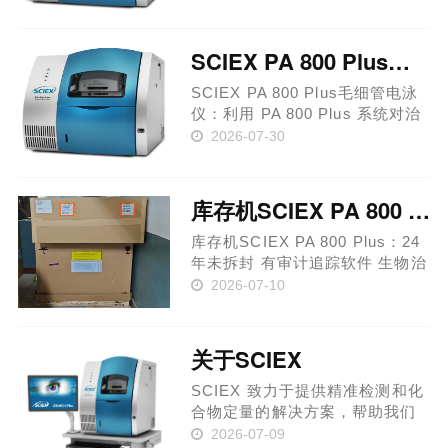
影响患者治疗的安全性和有效
性，还会影响研发及生产单位的
声誉。借助 PA 800 Plus 制药分
SCIEX PA 800 Plus毛细管电泳仪：系统对治疗性蛋白进行可靠表征
析系统，您可以自信地确保生物
制……
SCIEX PA 800 Plus毛细管电泳
仪：利用 PA 800 Plus 系统对治
疗性蛋白进行可靠表征 一致且合
2026-07-30
规的生物治疗性药物表征 生物治
疗性药物的变化不仅会影响患者
治疗的安全性和有效性，还会影
库存机SCIEX PA 800 Plus：24年未拆封
响研发及生产单位的声誉。
借……
库存机SCIEX PA 800 Plus：24
年未拆封 有审计追踪软件 生物治
疗性药物的变化不仅会影响患者
2026-07-10
治疗的安全性和有效性，还会影
响研发及生产单位的声誉。借助
PA 800 Plus 制药分析系统，您
关于SCIEX
可以自信地确保生物制品取
得……
SCIEX 致力于提供精准检测和化
合物定量的解决方案，帮助我们
的客户保护和改善人类的健康和
2026-07-09