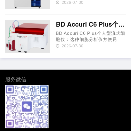
较小的体积完成高参数分析。 BD
2026-07-30
FACSymphony™ A3细胞分析
仪： 可同时检测多达 30 个参数
和 28 种颜色 提供高度可定制的
BD Accuri C6 Plus个人型流式细胞仪
选项以满足您的研究重点，并可
进行……
BD Accuri C6 Plus个人型流式细
胞仪：这种细胞分析仪方便易
用，新手和经验丰富的研究人员
2026-07-30
均可完成流式细胞术操作。 BD
Accuri™ C6 Plus流式细胞仪体
积小(占地面积为11×14.75×16.5
英寸)、重量轻(重量仅30磅)、简
便……
服务微信