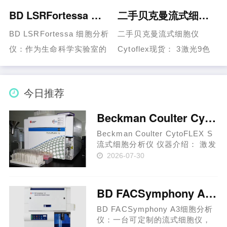
BD LSRFortessa 多色流式细胞分析仪
二手贝克曼流式细胞仪Cytoflex现货：3激光9色、3激光十色
BD LSRFortessa 细胞分析
二手贝克曼流式细胞仪
仪：作为生命科学实验室的
Cytoflex现货： 3激光9色
核心主力设备，提供了测试
22年 9成新 3激光十色 19
能力、性能和稳定性。 BD
年 9成新 ...
今日推荐
LS……...
Beckman Coulter CytoFLEX S 流式细胞分析仪
Beckman Coulter CytoFLEX S
流式细胞分析仪 仪器介绍： 激发
光源：488nm、638nm、
2026-07-30
405nm、561nm 光学参数：前向
(FS)、侧向(SS)及13个荧光检测
器 标准光学滤片组合 Blue laser:
BD FACSymphony A3细胞分析仪
525/40, 690/50 Red laser:
660/20,……
BD FACSymphony A3细胞分析
仪：一台可定制的流式细胞仪，