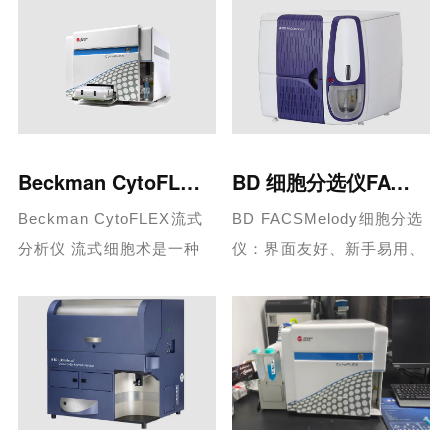
富的研究人员均可完成流式
640nm、405nm、
细……...
561nm、355 nm 光学
参……...
Beckman CytoFLEX流式分析仪
BD 细胞分选仪FACSMelody
Beckman CytoFLEX流式
BD FACSMelody细胞分选
分析仪 流式细胞术是一种
仪：界面友好、新手易用、
对溶液中单个细胞或颗粒进
自动化的细胞分选解决方案
行快速、多参数分析的技
BD FACSMelody™细胞分
术，在细……...
选仪新……...