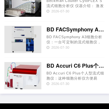
Beckman Coulter CytoFLEX S
流式细胞分析仪 仪器介绍： 激发
光源：488nm、638nm、
2026-07-30
405nm、561nm 光学参数：前向
(FS)、侧向(SS)及13个荧光检测
器 标准光学滤片组合 Blue laser:
BD FACSymphony A3细胞分析仪
525/40, 690/50 Red laser:
660/20,……
BD FACSymphony A3细胞分析
仪：一台可定制的流式细胞仪，
较小的体积完成高参数分析。 BD
2026-07-30
FACSymphony™ A3细胞分析
仪： 可同时检测多达 30 个参数
和 28 种颜色 提供高度可定制的
BD Accuri C6 Plus个人型流式细胞仪
选项以满足您的研究重点，并可
进行……
BD Accuri C6 Plus个人型流式细
胞仪：这种细胞分析仪方便易
用，新手和经验丰富的研究人员
2026-07-30
均可完成流式细胞术操作。 BD
Accuri™ C6 Plus流式细胞仪体
积小(占地面积为11×14.75×16.5
英寸)、重量轻(重量仅30磅)、简
便……