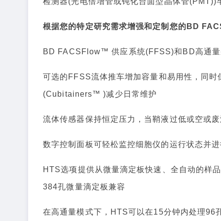
检测器(光电倍增管或钝化台面型晶体管(PMT)
根据您的特定研究需求增强和定制您的BD FACS
BD FACSFlow™ 供应系统(FFSS)和BD
可选的FFSS流体推车增加容量和易用性，同时
(Cubitainers™ )减少日常维护
流体传感器保持恒定压力，当鞘液过低或空或废
数字控制面板可轻松监控细胞仪的运行状态并进
HTS选项提供从微量滴定板快速、全自动的样品
384孔微量滴定板兼容
在高通量模式下，HTS可以在15分钟内处理9