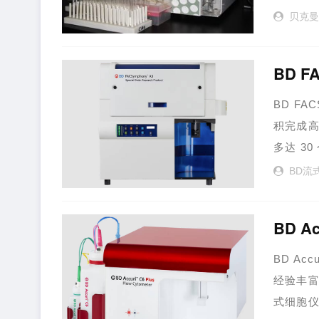
660/20
贝克
BD F
BD F
积完成高
多达 3
点，并
BD流
BD A
BD A
经验丰富的
式细胞仪体