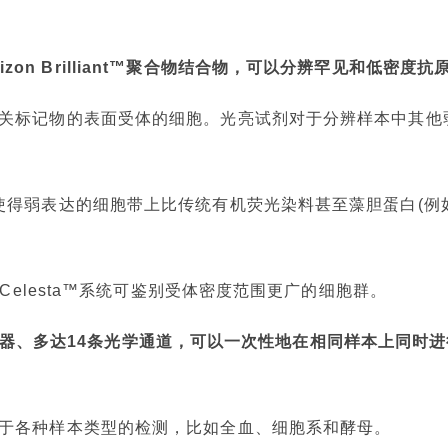
orizon Brilliant™聚合物结合物，可以分辨罕见和低密度抗
关标记物的表面受体的细胞。光亮试剂对于分辨样本中其他
™染料可以使得弱表达的细胞带上比传统有机荧光染料甚至藻胆蛋白(例
D FACSCelesta™系统可鉴别受体密度范围更广的细胞群。
个激光器、多达14条光学通道，可以一次性地在相同样本上同时
于各种样本类型的检测，比如全血、细胞系和酵母。